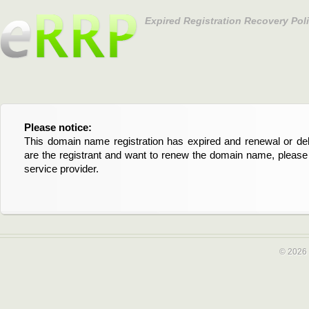
Expired Registration Recovery Pol
Please notice:
Bitte beachten Sie:
This domain name registration has expired and renewal or dele
Diese Domainregistrierung ist abgelaufen und die Verläng
are the registrant and want to renew the domain name, please 
Domain stehen an. Wenn Sie der Registrant sind und di
service provider.
verlängern möchten, kontaktieren Sie bitte Ihren Service-Provid
© 2026